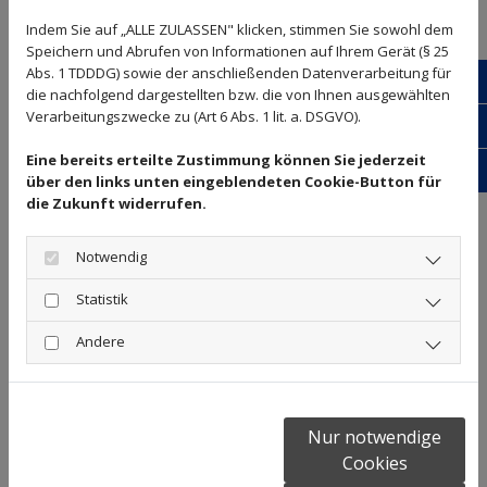
Indem Sie auf „ALLE ZULASSEN" klicken, stimmen Sie sowohl dem
Jürgen Geipel
Speichern und Abrufen von Informationen auf Ihrem Gerät (§ 25
Teiledienstmitarbeiter
Abs. 1 TDDDG) sowie der anschließenden Datenverarbeitung für
24/7
die nachfolgend dargestellten bzw. die von Ihnen ausgewählten
Telefon:
07666 9000934
Verarbeitungszwecke zu (Art 6 Abs. 1 lit. a. DSGVO).
E-mail:
juergen.geipel@kandziorra.de
Schr
Eine bereits erteilte Zustimmung können Sie jederzeit
Bewe
über den links unten eingeblendeten Cookie-Button für
die Zukunft widerrufen.
Notwendig
Statistik
Andere
Nur notwendige
Cookies