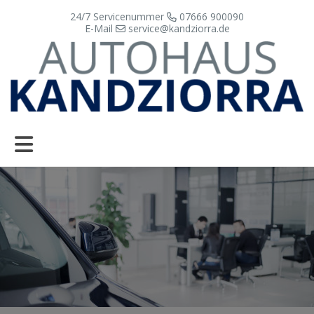
24/7 Servicenummer
07666 900090
E-Mail
service@kandziorra.de