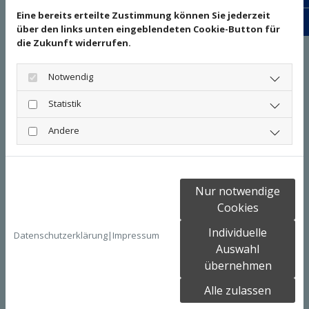
Eine bereits erteilte Zustimmung können Sie jederzeit
Bewe
über den links unten eingeblendeten Cookie-Button für
die Zukunft widerrufen.
Notwendig
Youtube inaktiv
Statistik
Aufgrund Ihrer Cookie-Einstellungen
kann dieses Modul nicht geladen
Andere
werden.
Wenn Sie dieses Modul sehen
möchten, passen Sie bitte Ihre
Cookie-Einstellungen entsprechend
Nur notwendige
an.
Cookies
Cookie Einstellungen
Individuelle
Datenschutzerklärung
|
Impressum
Auswahl
übernehmen
Alle zulassen