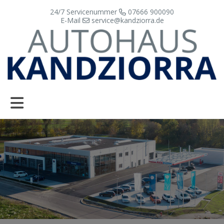
24/7 Servicenummer
07666 900090
E-Mail
service@kandziorra.de