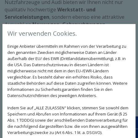
Nutzfahrzeuge und Audi bieten wir Ihnen nicht nur
qualitativ hochwertige
Werkstatt- und
Serviceleistungen
, sondern ebenso eine attraktive
Auswahl an
Neuwagen, Gebrauchtwagen,
Jahreswagen und weiteren Fahrzeugen
.
Wir verwenden Cookies.
Ob Haupt- und Abgasuntersuchung,
Einige Anbieter übermitteln im Rahmen von der Verarbeitung zu
Karosseriearbeiten, Original-Ersatzteile oder Reifen-
den genannten Zwecken möglicherweise Daten an Länder
Service: Unser kompetentes und sympathisches
Team
außerhalb der EU/ des EWR (Drittlanddatenübermittlung), z.B. in
kümmert sich sehr gerne um Ihre ganz persönlichen
die USA. Das Datenschutzniveau in diesen Ländern ist
möglicherweise nicht mit dem in den EU-/EWR-Ländern
Bedürfnisse.
vergleichbar. Es besteht daher ein erhöhtes Risiko, dass
Bei uns befindet sich Ihr Auto in besten Händen.
staatliche Behörden auf diese Daten zugreifen können. Weitere
Informationen zu Sicherheitsgarantien finden Sie in den
Datenschutzrichtlinien des jeweiligen Anbieters.
Impressionen aus dem Autohaus
Indem Sie auf „ALLE ZULASSEN" klicken, stimmen Sie sowohl dem
Kandziorra in Denzlingen
Speichern und Abrufen von Informationen auf Ihrem Gerät (§ 25
Abs. 1 TDDDG) sowie der anschließenden Datenverarbeitung für
24/7
Entdecken Sie unser Autohaus mal aus einer
die nachfolgend dargestellten bzw. die von Ihnen ausgewählten
Verarbeitungszwecke zu (Art 6 Abs. 1 lit. a. DSGVO).
ganz anderen Perspektive!
Schr