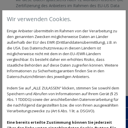
Zertifizierung des Anbieters im Rahmen des EU-US Data
Privacy Frameworks können Sie unter
https://www.dataprivacyframework.gov/list
abrufen.
Wir verwenden Cookies.
Ihre Einwilligung können Sie jederzeit widerrufen. Nähere
Informationen zum Widerruf Ihrer Einwilligung finden Sie
Einige Anbieter übermitteln im Rahmen von der Verarbeitung zu
entweder bei der Einwilligung selbst oder am Ende dieser
den genannten Zwecken möglicherweise Daten an Länder
Datenschutzerklärung.
außerhalb der EU/ des EWR (Drittlanddatenübermittlung), z.B. in
Weitere Informationen zum Handling der übertragenen
die USA. Das Datenschutzniveau in diesen Ländern ist
Daten finden Sie in der Datenschutzerklärung des
möglicherweise nicht mit dem in den EU-/EWR-Ländern
vergleichbar. Es besteht daher ein erhöhtes Risiko, dass
Anbieters unter
https://policies.google.com/privacy
.
staatliche Behörden auf diese Daten zugreifen können. Weitere
Der Anbieter bietet unter
Informationen zu Sicherheitsgarantien finden Sie in den
https://tools.google.com/dlpage/gaoptout?hl=de
Datenschutzrichtlinien des jeweiligen Anbieters.
zusätzlich eine Opt-Out Möglichkeit an.
Indem Sie auf „ALLE ZULASSEN" klicken, stimmen Sie sowohl dem
Speichern und Abrufen von Informationen auf Ihrem Gerät (§ 25
Google Tag Manager
Abs. 1 TDDDG) sowie der anschließenden Datenverarbeitung für
24/7
die nachfolgend dargestellten bzw. die von Ihnen ausgewählten
Verarbeitungszwecke zu (Art 6 Abs. 1 lit. a. DSGVO).
Wir verwenden auf unserer Seite den Dienst Google Tag
Schr
Manager des Unternehmens Google Ireland Ltd., Gordon
Eine bereits erteilte Zustimmung können Sie jederzeit
Bewe
House, Barrow Street, 4 Dublin, Irland, E-Mail:
support-
über den links unten eingeblendeten Cookie-Button für