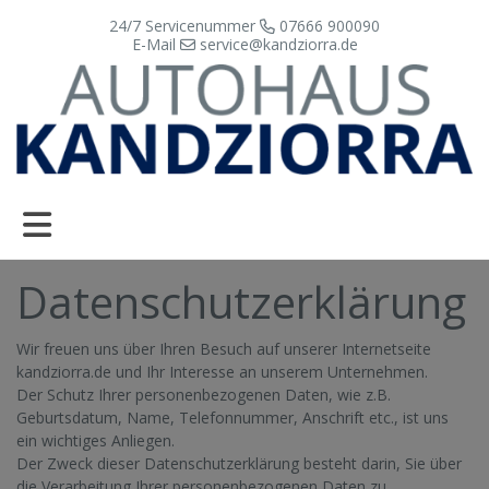
24/7 Servicenummer
07666 900090
E-Mail
service@kandziorra.de
Datenschutzerklärung
Wir freuen uns über Ihren Besuch auf unserer Internetseite
kandziorra.de und Ihr Interesse an unserem Unternehmen.
Der Schutz Ihrer personenbezogenen Daten, wie z.B.
Geburtsdatum, Name, Telefonnummer, Anschrift etc., ist uns
ein wichtiges Anliegen.
Der Zweck dieser Datenschutzerklärung besteht darin, Sie über
die Verarbeitung Ihrer personenbezogenen Daten zu