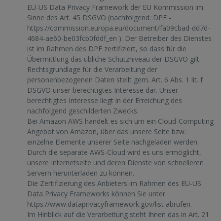
EU-US Data Privacy Framework der EU Kommission im
Sinne des Art. 45 DSGVO (nachfolgend: DPF -
https://commission.europa.eu/document/fa09cbad-dd7d-
4684-ae60-be03fcb0fddf_en
). Der Betreiber des Dienstes
ist im Rahmen des DPF zertifiziert, so dass für die
Übermittlung das übliche Schutzniveau der DSGVO gilt.
Rechtsgrundlage für die Verarbeitung der
personenbezogenen Daten stellt gem. Art. 6 Abs. 1 lit. f
DSGVO unser berechtigtes Interesse dar. Unser
berechtigtes Interesse liegt in der Erreichung des
nachfolgend geschilderten Zwecks.
Bei Amazon AWS handelt es sich um ein Cloud-Computing
Angebot von Amazon, über das unsere Seite bzw.
einzelne Elemente unserer Seite nachgeladen werden.
Durch die separate AWS-Cloud wird es uns ermöglicht,
unsere Internetseite und deren Dienste von schnelleren
Servern herunterladen zu können.
Die Zertifizierung des Anbieters im Rahmen des EU-US
Data Privacy Frameworks können Sie unter
https://www.dataprivacyframework.gov/list
abrufen.
Im Hinblick auf die Verarbeitung steht Ihnen das in Art. 21