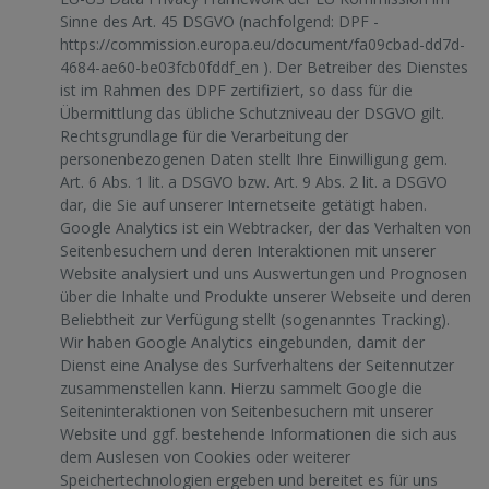
Sinne des Art. 45 DSGVO (nachfolgend: DPF -
https://commission.europa.eu/document/fa09cbad-dd7d-
4684-ae60-be03fcb0fddf_en
). Der Betreiber des Dienstes
ist im Rahmen des DPF zertifiziert, so dass für die
Übermittlung das übliche Schutzniveau der DSGVO gilt.
Rechtsgrundlage für die Verarbeitung der
personenbezogenen Daten stellt Ihre Einwilligung gem.
Art. 6 Abs. 1 lit. a DSGVO bzw. Art. 9 Abs. 2 lit. a DSGVO
dar, die Sie auf unserer Internetseite getätigt haben.
Google Analytics ist ein Webtracker, der das Verhalten von
Seitenbesuchern und deren Interaktionen mit unserer
Website analysiert und uns Auswertungen und Prognosen
über die Inhalte und Produkte unserer Webseite und deren
Beliebtheit zur Verfügung stellt (sogenanntes Tracking).
Wir haben Google Analytics eingebunden, damit der
Dienst eine Analyse des Surfverhaltens der Seitennutzer
zusammenstellen kann. Hierzu sammelt Google die
Seiteninteraktionen von Seitenbesuchern mit unserer
Website und ggf. bestehende Informationen die sich aus
dem Auslesen von Cookies oder weiterer
Speichertechnologien ergeben und bereitet es für uns