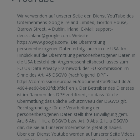
Wir verwenden auf unserer Seite den Dienst YouTube des
Unternehmens Google Ireland Limited, Gordon House,
Barrow Street, 4 Dublin, Irland, E-Mail:
support-
deutschland@google.com
, Website:
https://www.google.com/
. Die Übermittlung
personenbezogener Daten erfolgt auch in die USA. Im
Hinblick auf die Übermittlung personenbezogener Daten in
die USA besteht ein Angemessenheitsbeschlusses zum
EU-US Data Privacy Framework der EU Kommission im
Sinne des Art. 45 DSGVO (nachfolgend: DPF -
https://commission.europa.eu/document/fa09cbad-dd7d-
4684-ae60-be03fcb0fddf_en
). Der Betreiber des Dienstes
ist im Rahmen des DPF zertifiziert, so dass für die
Übermittlung das übliche Schutzniveau der DSGVO gilt.
Rechtsgrundlage für die Verarbeitung der
personenbezogenen Daten stellt Ihre Einwilligung gem.
Art. 6 Abs. 1 lit. a DSGVO bzw. Art. 9 Abs. 2 lit. a DSGVO
dar, die Sie auf unserer Internetseite getätigt haben.
Über den Dienst Youtube werden auf unserer Seite Videos