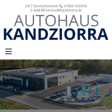
24/7 Servicenummer
07666 900090
E-Mail
service@kandziorra.de