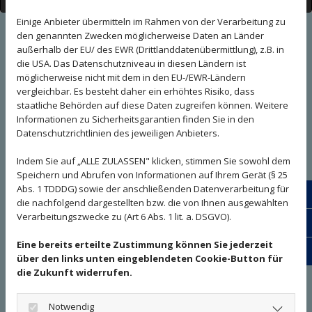
Einstellungen entsprechend an.
Einige Anbieter übermitteln im Rahmen von der Verarbeitung zu
Wegbeschreibung
Cookie Einstellungen
den genannten Zwecken möglicherweise Daten an Länder
außerhalb der EU/ des EWR (Drittlanddatenübermittlung), z.B. in
die USA. Das Datenschutzniveau in diesen Ländern ist
Über Emmendingen
möglicherweise nicht mit dem in den EU-/EWR-Ländern
vergleichbar. Es besteht daher ein erhöhtes Risiko, dass
Autobahnausfahrt Teningen
staatliche Behörden auf diese Daten zugreifen können. Weitere
Informationen zu Sicherheitsgarantien finden Sie in den
B3 weiter folgen Richtung Freiburg
Datenschutzrichtlinien des jeweiligen Anbieters.
Abfahrt Denzlingen abfahren
Indem Sie auf „ALLE ZULASSEN" klicken, stimmen Sie sowohl dem
Rechts abbiegen Richtung Denzlingen
Speichern und Abrufen von Informationen auf Ihrem Gerät (§ 25
Abs. 1 TDDDG) sowie der anschließenden Datenverarbeitung für
Nach Ortseingang Denzlingen den 1. Kreisverkehr
24/7
die nachfolgend dargestellten bzw. die von Ihnen ausgewählten
an der 2. Ausfahrt verlassen
Verarbeitungszwecke zu (Art 6 Abs. 1 lit. a. DSGVO).
Schr
Nach der Bahnunterführung den 2. Kreisverkehr
Eine bereits erteilte Zustimmung können Sie jederzeit
an der 3. Ausfahrt verlassen
Bewe
über den links unten eingeblendeten Cookie-Button für
(Schwarzwaldstr.)
die Zukunft widerrufen.
Der abknickenden Vorfahrtsstr. nach rechts
folgen (Rosenstr.)
Notwendig